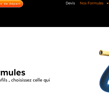
Devis
Nos Formules
on de départ
rmules
ls , choisissez celle qui